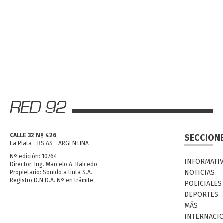
CALLE 32 Nº 426
SECCION
La Plata - BS AS - ARGENTINA
Nº edición: 10764
INFORMATI
Director: Ing. Marcelo A. Balcedo
NOTICIAS
Propietario: Sonido a tinta S.A.
Registro D.N.D.A. Nº en trámite
POLICIALES
DEPORTES
MÁS
INTERNACI