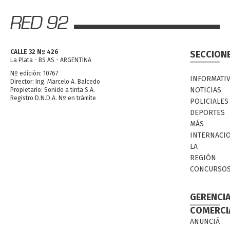
CALLE 32 Nº 426
SECCION
La Plata - BS AS - ARGENTINA
Nº edición: 10767
INFORMATI
Director: Ing. Marcelo A. Balcedo
NOTICIAS
Propietario: Sonido a tinta S.A.
Registro D.N.D.A. Nº en trámite
POLICIALES
DEPORTES
MÁS
INTERNACI
LA
REGIÓN
CONCURSO
GERENCI
COMERCI
ANUNCIÁ