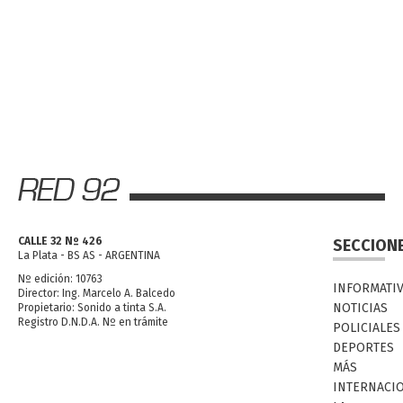
CALLE 32 Nº 426
SECCION
La Plata - BS AS - ARGENTINA
Nº edición: 10763
INFORMATI
Director: Ing. Marcelo A. Balcedo
NOTICIAS
Propietario: Sonido a tinta S.A.
Registro D.N.D.A. Nº en trámite
POLICIALES
DEPORTES
MÁS
INTERNACI