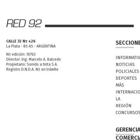
CALLE 32 Nº 426
SECCION
La Plata - BS AS - ARGENTINA
Nº edición: 10763
INFORMATI
Director: Ing. Marcelo A. Balcedo
NOTICIAS
Propietario: Sonido a tinta S.A.
Registro D.N.D.A. Nº en trámite
POLICIALES
DEPORTES
MÁS
INTERNACI
LA
REGIÓN
CONCURSO
GERENCI
COMERCI