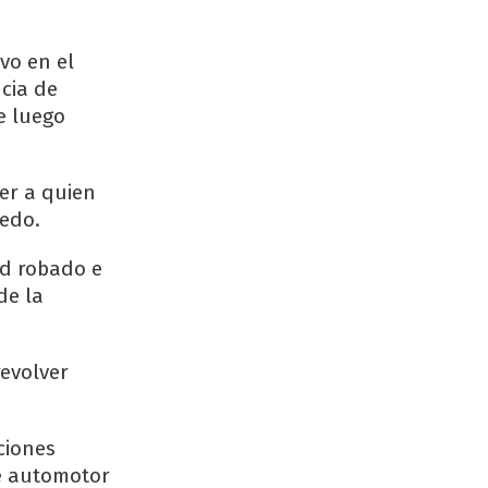
vo en el
ncia de
e luego
er a quien
oedo.
ad robado e
de la
revolver
aciones
de automotor