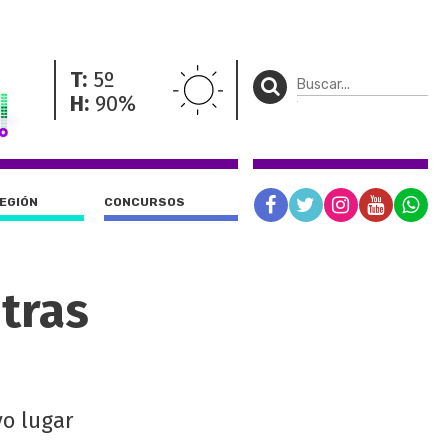
T:
5º
H:
90%
REGIÓN
CONCURSOS
tras
vo lugar