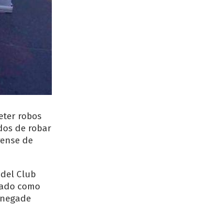
eter robos
dos de robar
rense de
 del Club
icado como
enegade