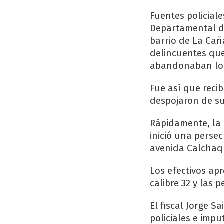
Fuentes policial
Departamental de
barrio de La Caña
delincuentes que
abandonaban los 
Fue así que reci
despojaron de su
Rápidamente, la 
inició una persec
avenida Calchaqu
Los efectivos ap
calibre 32 y las
El fiscal Jorge S
policiales e imp