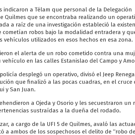
es indicaron a Télam que personal de la Delegación
 Quilmes que se encontraba realizando un operati
da a raíz de una investigación estableció la existe
 cometían robos bajo la modalidad entradera y qu
vehículos utilizados en esos hechos en esa zona.
bieron el alerta de un robo cometido contra una muj
 vehículo en las calles Estanislao del Campo y Am
policía desplegó un operativo, divisó el Jeep Reneg
ución que finalizó a las pocas cuadras, en el cruce 
i y San Juan.
rehendieron a Ojeda y Osorio y les secuestraron un 
 pertenencias sustraídas a la dueña del rodado.
aizar, a cargo de la UFI 5 de Quilmes, avaló las actu
utó a ambos de los sospechosos el delito de “robo 