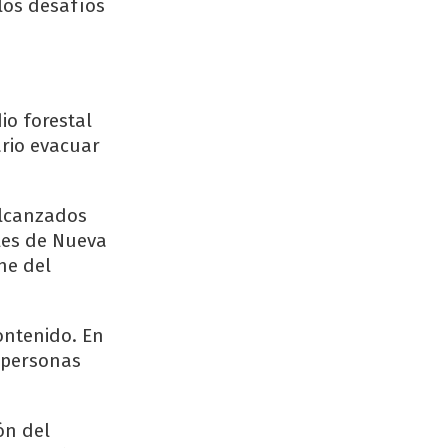
los desafíos
io forestal
ario evacuar
alcanzados
ales de Nueva
he del
ontenido. En
s personas
ón del