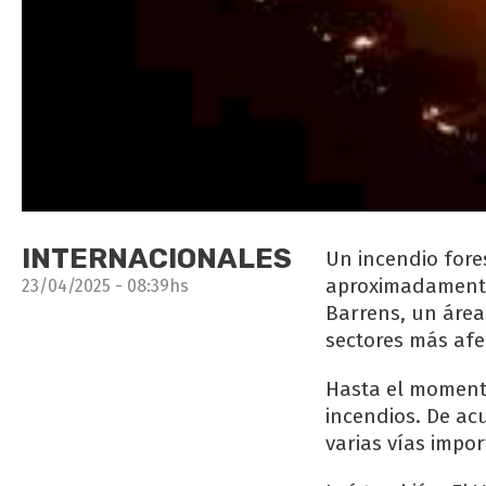
INTERNACIONALES
Un incendio fore
aproximadamente 
23/04/2025 - 08:39hs
Barrens, un área
sectores más afe
Hasta el momento
incendios. De acu
varias vías impor