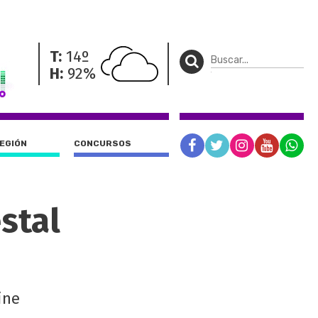
T:
14º
H:
92%
REGIÓN
CONCURSOS
stal
ine