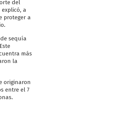
orte del
 explicó, a
e proteger a
o.
 de sequía
Este
ncuentra más
aron la
e originaron
s entre el 7
onas.