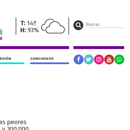
T:
14º
H:
93%
REGIÓN
CONCURSOS
las peores
 y 300.000