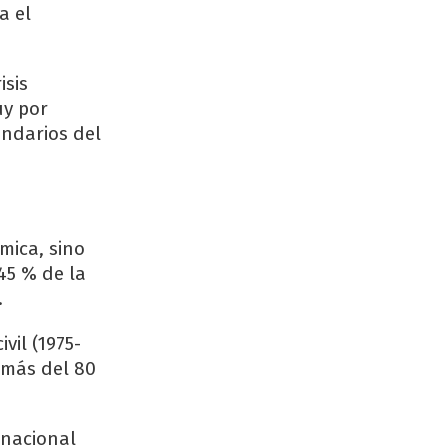
a el
isis
uy por
undarios del
mica, sino
45 % de la
.
vil (1975-
n más del 80
rnacional