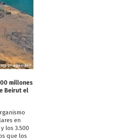
600 millones
 Beirut el
organismo
lares en
y los 3.500
os que los