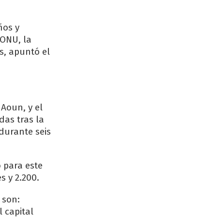
ños y
 ONU, la
s, apuntó el
 Aoun, y el
das tras la
durante seis
 para este
s y 2.200.
 son:
 capital