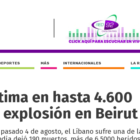
DEPORTES
MÁS
INTERNACIONALES
LA 
ima en hasta 4.600
 explosión en Beirut
l pasado 4 de agosto, el Líbano sufre una de 
gedia dejó 190 muertos, más de 6.5000 heridos