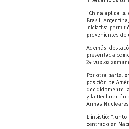
intercambios turí
“China aplica la
Brasil, Argentin
iniciativa permi
provenientes de 
Además, destacó 
presentada como
24 vuelos semana
Por otra parte, e
posición de Amér
decididamente la
y la Declaración 
Armas Nucleares”
E insistió: “Junt
centrado en Naci