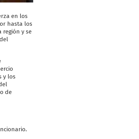
erza en los
ior hasta los
 región y se
 del
e
ercio
 y los
del
io de
e
ncionario.