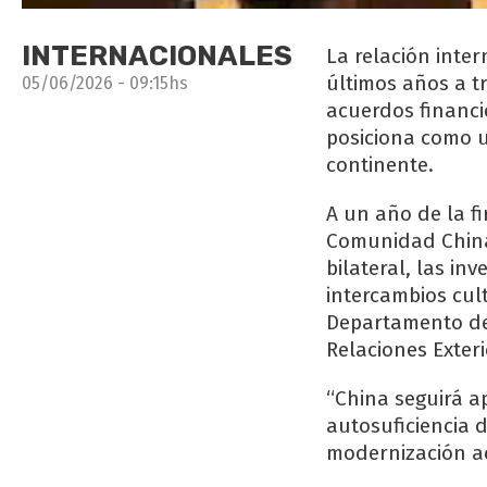
INTERNACIONALES
La relación inter
últimos años a tr
05/06/2026 - 09:15hs
acuerdos financie
posiciona como un
continente.
A un año de la f
Comunidad China-
bilateral, las in
intercambios cul
Departamento de 
Relaciones Exter
“China seguirá 
autosuficiencia 
modernización ad