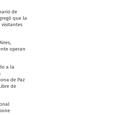
nario de
gregó que la
visitantes
ires,
ente operan
do a la
a
Zona de Paz
Libre de
ional
opone