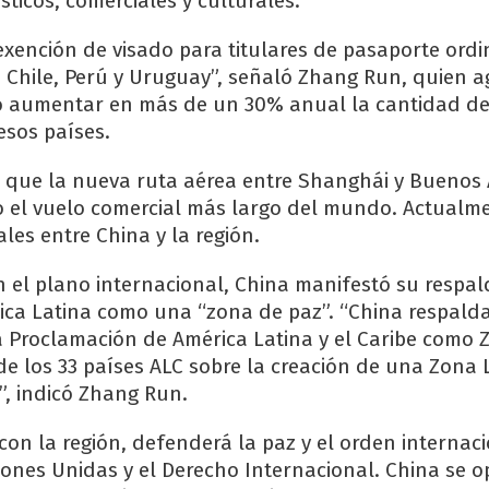
sticos, comerciales y culturales.
 exención de visado para titulares de pasaporte ordi
a, Chile, Perú y Uruguay”, señaló Zhang Run, quien a
tió aumentar en más de un 30% anual la cantidad de 
esos países.
que la nueva ruta aérea entre Shanghái y Buenos A
 el vuelo comercial más largo del mundo. Actualm
les entre China y la región.
n el plano internacional, China manifestó su respal
ica Latina como una “zona de paz”. “China respald
 Proclamación de América Latina y el Caribe como 
de los 33 países ALC sobre la creación de una Zona 
, indicó Zhang Run.
o con la región, defenderá la paz y el orden internac
ones Unidas y el Derecho Internacional. China se 