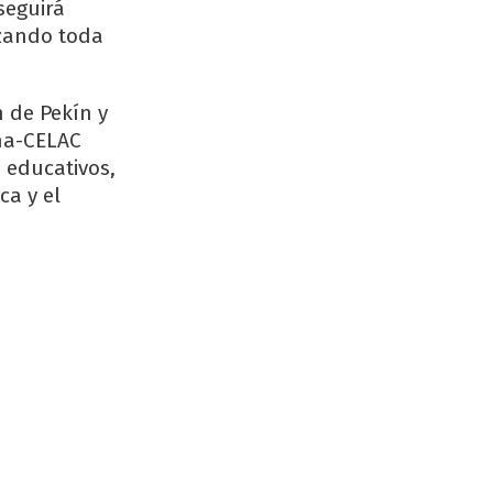
seguirá
azando toda
 de Pekín y
ina-CELAC
s educativos,
ca y el