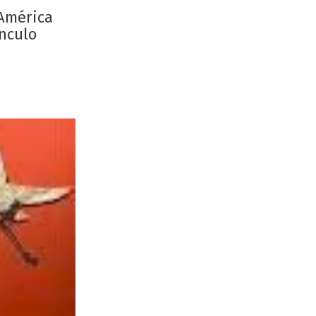
-América
ínculo