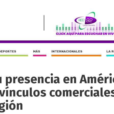
DEPORTES
MÁS
INTERNACIONALES
LA 
u presencia en Améri
 vínculos comerciale
egión