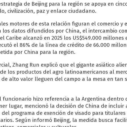
trategia de Beijing para la región se apoya en cinco
o, civilización, paz y enlace ciudadano.
ales motores de esta relación figuran el comercio y e
n los datos difundidos por China, el intercambio co
 el Caribe alcanzó en 2025 los US$549.000 millones 
ecutó el 86% de la línea de crédito de 66.000 millo
ida por China para la región.
ial, Zhang Run explicó que el gigante asiático alie
 de los productos del agro latinoamericanos al mer
 de alto valor lleguen del campo a la mesa en tan 
l funcionario hizo referencia a la Argentina dentro 
er lugar, mencionó la decisión de China de incluir 
 del programa de exención de visado para titulares
rios. Según informó Beijing, la medida busca facili