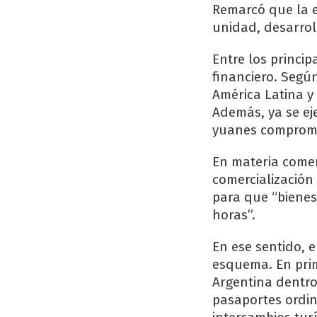
Remarcó que la es
unidad, desarroll
Entre los princip
financiero. Segú
América Latina y
Además, ya se ej
yuanes compromet
En materia comerc
comercialización
para que “bienes
horas”.
En ese sentido, e
esquema. En prim
Argentina dentro
pasaportes ordina