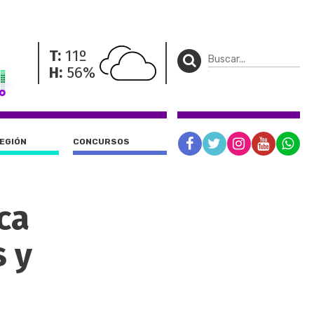
T:
11º
H:
56%
REGIÓN
CONCURSOS
ca
s y