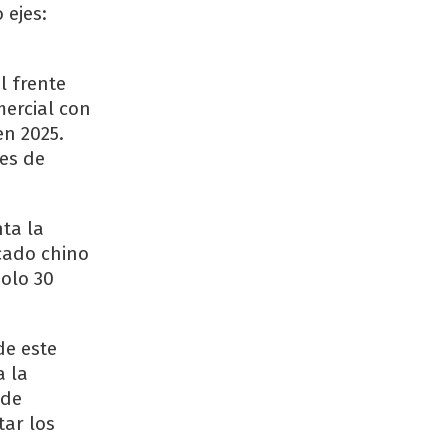
 ejes:
l frente
mercial con
en 2025.
nes de
nta la
cado chino
solo 30
de este
a la
 de
tar los