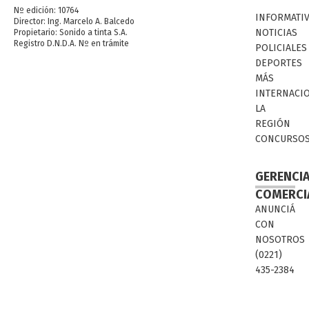
Nº edición: 10764
INFORMATI
Director: Ing. Marcelo A. Balcedo
NOTICIAS
Propietario: Sonido a tinta S.A.
Registro D.N.D.A. Nº en trámite
POLICIALES
DEPORTES
MÁS
INTERNACI
LA
REGIÓN
CONCURSO
GERENCI
COMERCI
ANUNCIÁ
CON
NOSOTROS
(0221)
435-2384