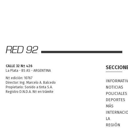
CALLE 32 Nº 426
SECCION
La Plata - BS AS - ARGENTINA
Nº edición: 10767
INFORMATI
Director: Ing. Marcelo A. Balcedo
NOTICIAS
Propietario: Sonido a tinta S.A.
Registro D.N.D.A. Nº en trámite
POLICIALES
DEPORTES
MÁS
INTERNACI
LA
REGIÓN