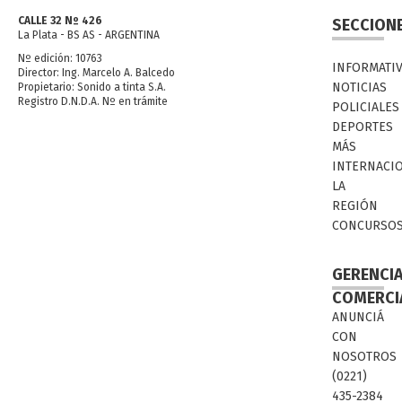
CALLE 32 Nº 426
SECCION
La Plata - BS AS - ARGENTINA
Nº edición: 10763
INFORMATI
Director: Ing. Marcelo A. Balcedo
NOTICIAS
Propietario: Sonido a tinta S.A.
Registro D.N.D.A. Nº en trámite
POLICIALES
DEPORTES
MÁS
INTERNACI
LA
REGIÓN
CONCURSO
GERENCI
COMERCI
ANUNCIÁ
CON
NOSOTROS
(0221)
435-2384