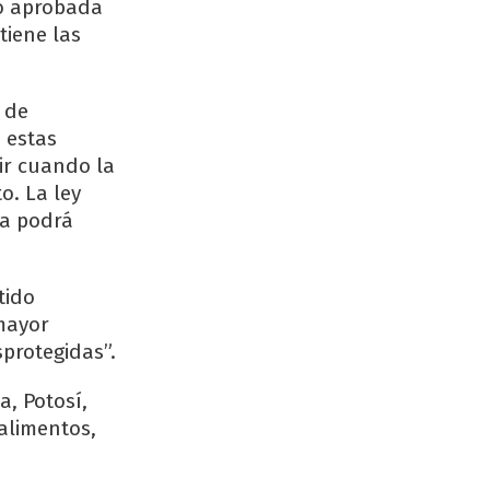
do aprobada
tiene las
o de
 estas
ir cuando la
o. La ley
ra podrá
tido
mayor
sprotegidas”.
, Potosí,
alimentos,