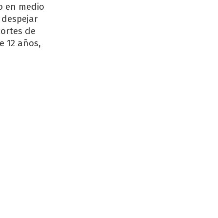
ro en medio
 despejar
cortes de
e 12 años,