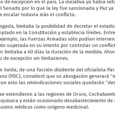
o de excepción en el país. La iniciativa ya había si
l Senado por lo que la ley fue sancionada y Paz ya 
 escalar todavía más el conflicto.
ogada, limitaba la posibilidad de decretar el estad
plado en la Constitución y establecía límites. Entre
r ejemplo, las Fuerzas Armadas sólo podían interven
ido superada en su intento por controlar un conflict
 limitaba a 60 días la duración de la medida. Aho
o de excepción sin limitaciones.
 Valda, de una facción disidente del oficialista Par
ano (PDC), consideró que su abrogación generará “
con esto las reivindicaciones sociales quedarán “de
se extendieron a las regiones de Oruro, Cochabamba
quisaca y están ocasionado desabastecimiento de 
nsumos médicos como oxígeno medicinal.