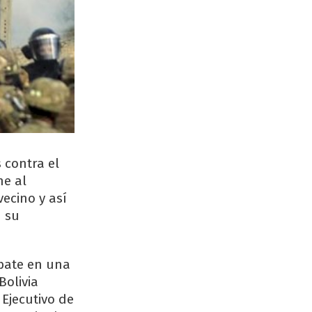
 contra el
he al
vecino y así
n su
ebate en una
Bolivia
Ejecutivo de