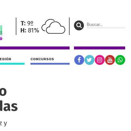
T:
9º
H:
81%
REGIÓN
CONCURSOS
go
das
z y