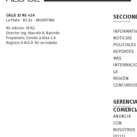
CALLE 32 Nº 426
SECCION
La Plata - BS AS - ARGENTINA
Nº edición: 10762
INFORMATI
Director: Ing. Marcelo A. Balcedo
NOTICIAS
Propietario: Sonido a tinta S.A.
Registro D.N.D.A. Nº en trámite
POLICIALES
DEPORTES
MÁS
INTERNACI
LA
REGIÓN
CONCURSO
GERENCI
COMERCI
ANUNCIÁ
CON
NOSOTROS
(0221)