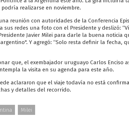
l Pontífice a la Argentina este año. La gira incluiría 
 podría realizarse en noviembre.
as una reunión con autoridades de la Conferencia Epi
a sus redes una foto con el Presidente y deslizó: “V
residente Javier Milei para darle la buena noticia q
argentino". Y agregó: “Solo resta definir la fecha, q
onar que, el exembajador uruguayo Carlos Enciso 
ontempla la visita en su agenda para este año.
ede aclararon que el viaje todavía no está confirm
chas y detalles del recorrido.
ntina
Milei