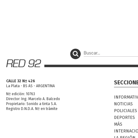
CALLE 32 Nº 426
SECCION
La Plata - BS AS - ARGENTINA
Nº edición: 10763
INFORMATI
Director: Ing. Marcelo A. Balcedo
NOTICIAS
Propietario: Sonido a tinta S.A.
Registro D.N.D.A. Nº en trámite
POLICIALES
DEPORTES
MÁS
INTERNACI
LA REGIÓN