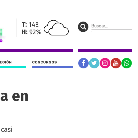
T:
14º
H:
92%
REGIÓN
CONCURSOS
na en
 casi