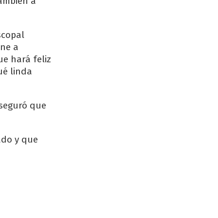
también a
scopal
ine a
ue hará feliz
ué linda
aseguró que
ado y que