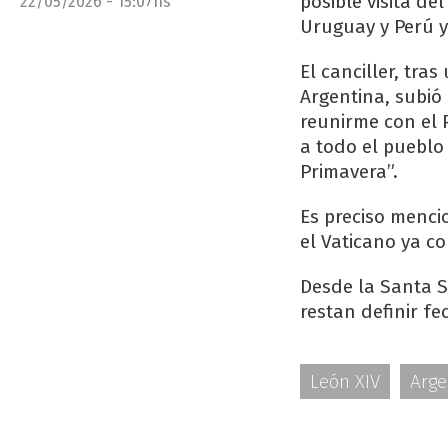
posible visita de
22/05/2026 - 15:07hs
Uruguay y Perú y
El canciller, tr
Argentina, subió 
reunirme con el P
a todo el pueblo 
Primavera”.
Es preciso menci
el Vaticano ya c
Desde la Santa S
restan definir fe
León XIV
Arge