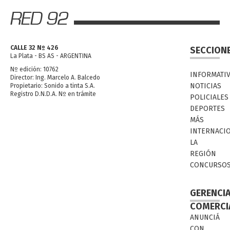
CALLE 32 Nº 426
SECCION
La Plata - BS AS - ARGENTINA
Nº edición: 10762
INFORMATI
Director: Ing. Marcelo A. Balcedo
NOTICIAS
Propietario: Sonido a tinta S.A.
Registro D.N.D.A. Nº en trámite
POLICIALES
DEPORTES
MÁS
INTERNACI
LA
REGIÓN
CONCURSO
GERENCI
COMERCI
ANUNCIÁ
CON