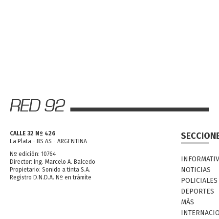
CALLE 32 Nº 426
SECCION
La Plata - BS AS - ARGENTINA
Nº edición: 10764
INFORMATI
Director: Ing. Marcelo A. Balcedo
NOTICIAS
Propietario: Sonido a tinta S.A.
Registro D.N.D.A. Nº en trámite
POLICIALES
DEPORTES
MÁS
INTERNACI