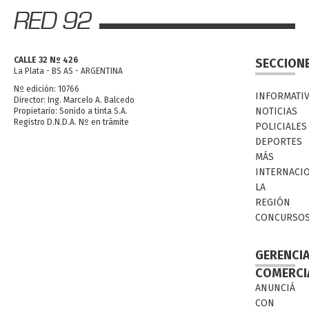
CALLE 32 Nº 426
SECCION
La Plata - BS AS - ARGENTINA
Nº edición: 10766
INFORMATI
Director: Ing. Marcelo A. Balcedo
NOTICIAS
Propietario: Sonido a tinta S.A.
Registro D.N.D.A. Nº en trámite
POLICIALES
DEPORTES
MÁS
INTERNACI
LA
REGIÓN
CONCURSO
GERENCI
COMERCI
ANUNCIÁ
CON