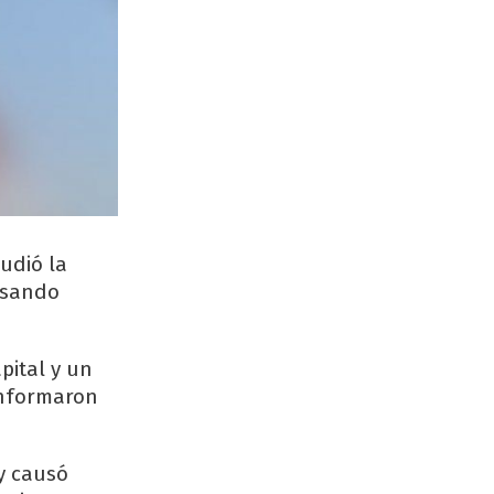
udió la
ausando
pital y un
informaron
y causó