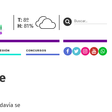
T:
8º
H:
81%
REGIÓN
CONCURSOS
e
davía se