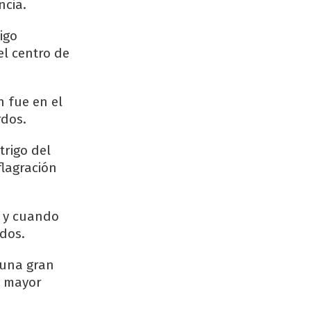
ncia.
igo
el centro de
n fue en el
rdos.
trigo del
flagración
i y cuando
dos.
 una gran
e mayor