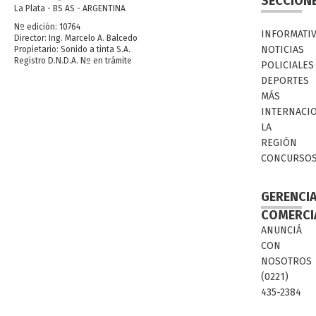
SECCION
La Plata - BS AS - ARGENTINA
Nº edición: 10764
INFORMATI
Director: Ing. Marcelo A. Balcedo
NOTICIAS
Propietario: Sonido a tinta S.A.
Registro D.N.D.A. Nº en trámite
POLICIALES
DEPORTES
MÁS
INTERNACI
LA
REGIÓN
CONCURSO
GERENCI
COMERCI
ANUNCIÁ
CON
NOSOTROS
(0221)
435-2384