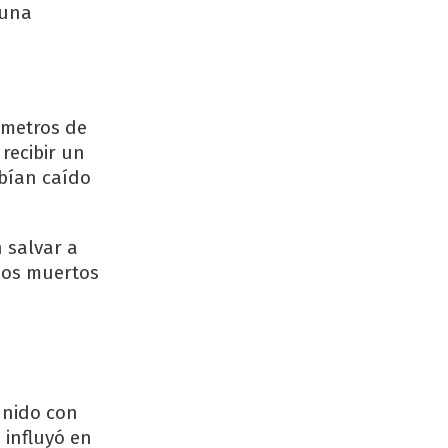
 una
0 metros de
 recibir un
bían caído
 salvar a
ados muertos
d
Unido con
 influyó en