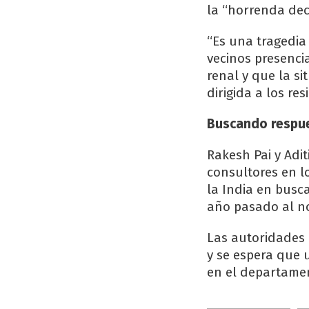
la “horrenda deci
“Es una tragedia
vecinos presenci
renal y que la s
dirigida a los res
Buscando respu
Rakesh Pai y Adi
consultores en lo
la India en busca
año pasado al no
Las autoridades 
y se espera que u
en el departamen