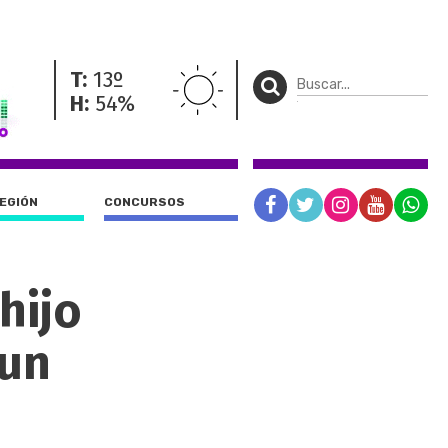
T:
13º
H:
54%
REGIÓN
CONCURSOS
hijo
 un