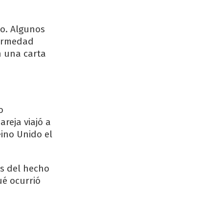
so. Algunos
fermedad
n una carta
o
areja viajó a
eino Unido el
as del hecho
ué ocurrió