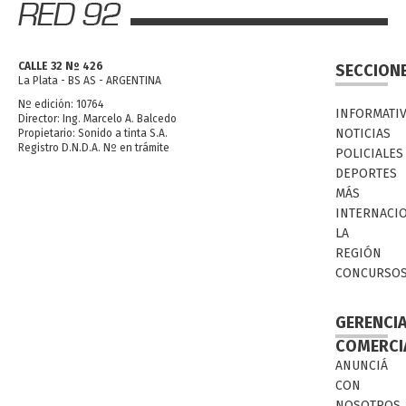
CALLE 32 Nº 426
SECCION
La Plata - BS AS - ARGENTINA
Nº edición: 10764
INFORMATI
Director: Ing. Marcelo A. Balcedo
NOTICIAS
Propietario: Sonido a tinta S.A.
Registro D.N.D.A. Nº en trámite
POLICIALES
DEPORTES
MÁS
INTERNACI
LA
REGIÓN
CONCURSO
GERENCI
COMERCI
ANUNCIÁ
CON
NOSOTROS