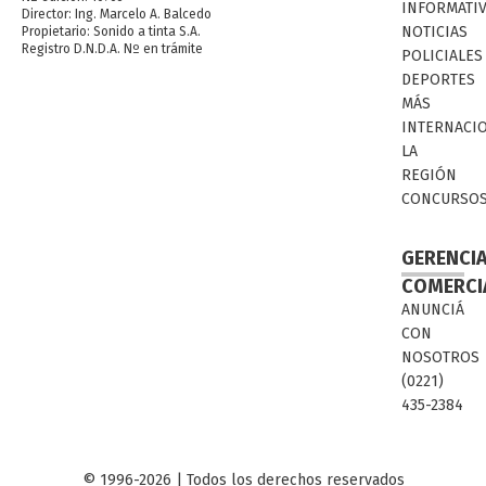
INFORMATI
Director: Ing. Marcelo A. Balcedo
NOTICIAS
Propietario: Sonido a tinta S.A.
Registro D.N.D.A. Nº en trámite
POLICIALES
DEPORTES
MÁS
INTERNACI
LA
REGIÓN
CONCURSO
GERENCI
COMERCI
ANUNCIÁ
CON
NOSOTROS
(0221)
435-2384
© 1996-2026 | Todos los derechos reservados