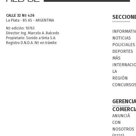
CALLE 32 Nº 426
SECCION
La Plata - BS AS - ARGENTINA
Nº edición: 10763
INFORMATI
Director: Ing. Marcelo A. Balcedo
NOTICIAS
Propietario: Sonido a tinta S.A.
Registro D.N.D.A. Nº en trámite
POLICIALES
DEPORTES
MÁS
INTERNACI
LA
REGIÓN
CONCURSO
GERENCI
COMERCI
ANUNCIÁ
CON
NOSOTROS
(0221)