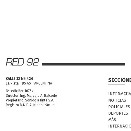
CALLE 32 Nº 426
SECCION
La Plata - BS AS - ARGENTINA
Nº edición: 10764
INFORMATI
Director: Ing. Marcelo A. Balcedo
NOTICIAS
Propietario: Sonido a tinta S.A.
Registro D.N.D.A. Nº en trámite
POLICIALES
DEPORTES
MÁS
INTERNACI