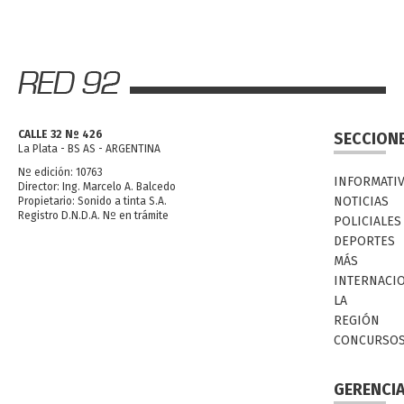
CALLE 32 Nº 426
SECCION
La Plata - BS AS - ARGENTINA
Nº edición: 10763
INFORMATI
Director: Ing. Marcelo A. Balcedo
NOTICIAS
Propietario: Sonido a tinta S.A.
Registro D.N.D.A. Nº en trámite
POLICIALES
DEPORTES
MÁS
INTERNACI
LA
REGIÓN
CONCURSO
GERENCI