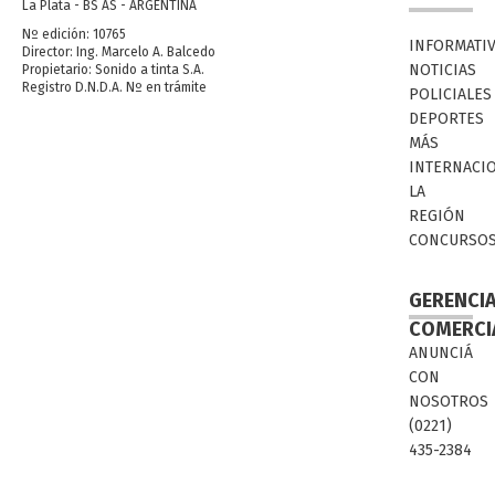
La Plata - BS AS - ARGENTINA
Nº edición: 10765
INFORMATI
Director: Ing. Marcelo A. Balcedo
NOTICIAS
Propietario: Sonido a tinta S.A.
Registro D.N.D.A. Nº en trámite
POLICIALES
DEPORTES
MÁS
INTERNACI
LA
REGIÓN
CONCURSO
GERENCI
COMERCI
ANUNCIÁ
CON
NOSOTROS
(0221)
435-2384