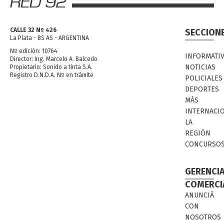
CALLE 32 Nº 426
SECCION
La Plata - BS AS - ARGENTINA
Nº edición: 10764
INFORMATI
Director: Ing. Marcelo A. Balcedo
NOTICIAS
Propietario: Sonido a tinta S.A.
Registro D.N.D.A. Nº en trámite
POLICIALES
DEPORTES
MÁS
INTERNACI
LA
REGIÓN
CONCURSO
GERENCI
COMERCI
ANUNCIÁ
CON
NOSOTROS