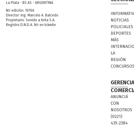
La Plata - BS AS - ARGENTINA
Nº edición: 10766
INFORMATI
Director: Ing. Marcelo A. Balcedo
NOTICIAS
Propietario: Sonido a tinta S.A.
Registro D.N.D.A. Nº en trámite
POLICIALES
DEPORTES
MÁS
INTERNACI
LA
REGIÓN
CONCURSO
GERENCI
COMERCI
ANUNCIÁ
CON
NOSOTROS
(0221)
435-2384