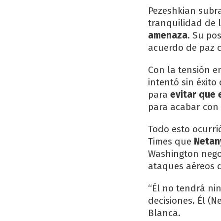
Pezeshkian subra
tranquilidad de 
amenaza
. Su po
acuerdo de paz 
Con la tensión e
intentó sin éxito
para
evitar que 
para acabar con 
Todo esto ocurri
Times que
Netan
Washington negoc
ataques aéreos q
“Él no tendrá ni
decisiones. Él (N
Blanca.