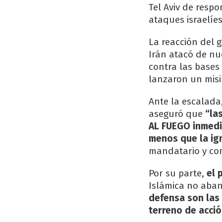
Tel Aviv de resp
ataques israelíes
La reacción del 
Irán atacó de n
contra las bases
lanzaron un misil
Ante la escalada
aseguró que
“la
AL FUEGO inmedia
menos que la ig
mandatario y con
Por su parte,
el 
Islámica no aban
defensa son las
terreno de acció