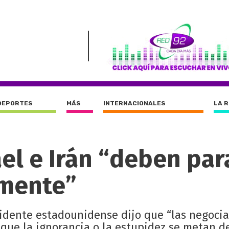
DEPORTES
MÁS
INTERNACIONALES
LA 
el e Irán “deben par
amente”
sidente estadounidense dijo que “las negoci
s que la ignorancia o la estupidez se metan d