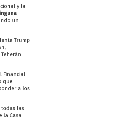
cional y la
ninguna
iando un
idente Trump
án,
 Teherán
l Financial
o que
ponder a los
todas las
e la Casa