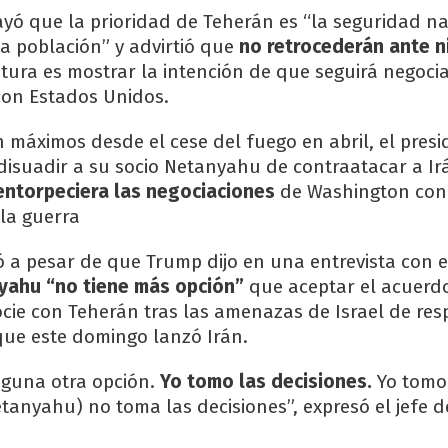
yó que la prioridad de Teherán es “la seguridad na
la población” y advirtió que
no retrocederán ante 
stura es mostrar la intención de que seguirá negoc
con Estados Unidos.
n máximos desde el cese del fuego en abril, el pres
 disuadir a su socio Netanyahu de contraatacar a Ir
entorpeciera las negociaciones
de Washington con
la guerra
ó a pesar de que Trump dijo en una entrevista con e
yahu “no tiene más opción”
que aceptar el acuerd
ie con Teherán tras las amenazas de Israel de res
ue este domingo lanzó Irán.
nguna otra opción.
Yo tomo las decisiones.
Yo tomo 
etanyahu) no toma las decisiones”, expresó el jefe d