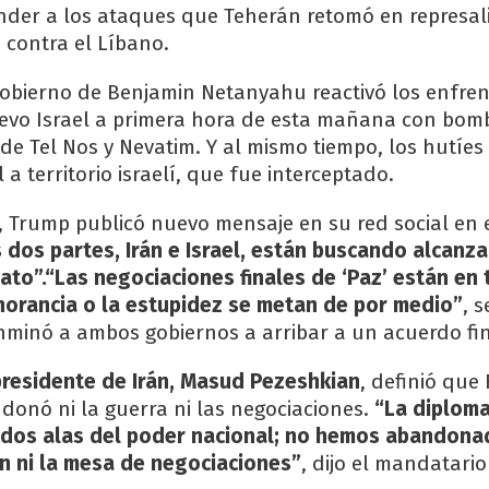
onder a los ataques que Teherán retomó en represali
 contra el Líbano.
gobierno de Benjamin Netanyahu reactivó los enfre
uevo Israel a primera hora de esta mañana con bo
 de Tel Nos y Nevatim. Y al mismo tiempo, los hutíe
 a territorio israelí, que fue interceptado.
, Trump publicó nuevo mensaje en su red social en 
s dos partes, Irán e Israel, están buscando alcanz
to”.“Las negociaciones finales de ‘Paz’ están en t
norancia o la estupidez se metan de por medio”
, 
minó a ambos gobiernos a arribar a un acuerdo fin
presidente de Irán, Masud Pezeshkian
, definió que
donó ni la guerra ni las negociaciones.
“La diploma
 dos alas del poder nacional; no hemos abandonad
n ni la mesa de negociaciones”
, dijo el mandatario