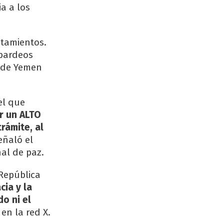
a a los
ntamientos.
mbardeos
s de Yemen
el que
ar un ALTO
rámite, al
señaló el
al de paz.
 República
cia y la
o ni el
 en la red X.