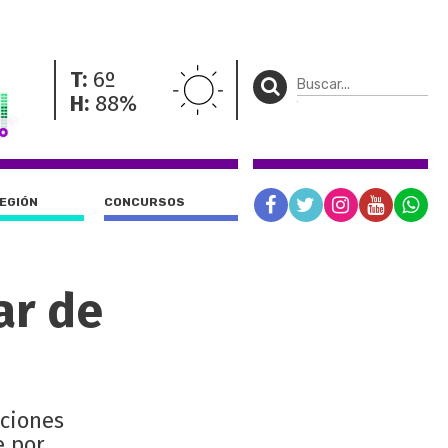
T:
6º
H:
88%
REGIÓN
CONCURSOS
ar de
aciones
e por