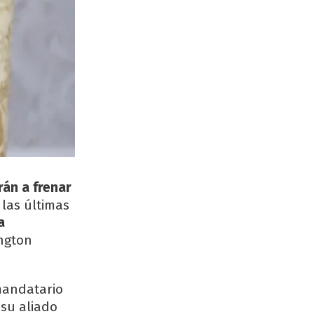
rán a frenar
las últimas
a
ngton
 mandatario
 su aliado