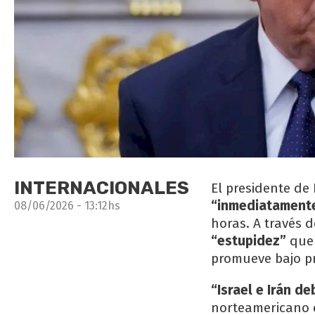
INTERNACIONALES
El presidente de
“inmediatament
08/06/2026 - 13:12hs
horas. A través d
“estupidez”
que 
promueve bajo pr
“Israel e Irán d
norteamericano en