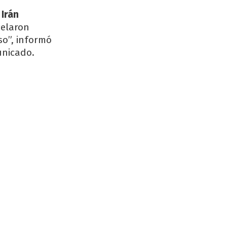
 Irán
celaron
so”, informó
unicado.