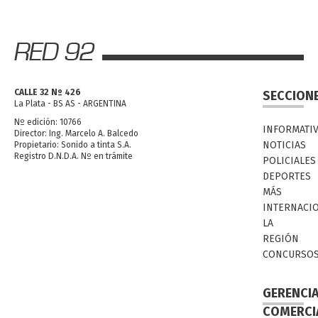
CALLE 32 Nº 426
SECCION
La Plata - BS AS - ARGENTINA
Nº edición: 10766
INFORMATI
Director: Ing. Marcelo A. Balcedo
NOTICIAS
Propietario: Sonido a tinta S.A.
Registro D.N.D.A. Nº en trámite
POLICIALES
DEPORTES
MÁS
INTERNACI
LA
REGIÓN
CONCURSO
GERENCI
COMERCI