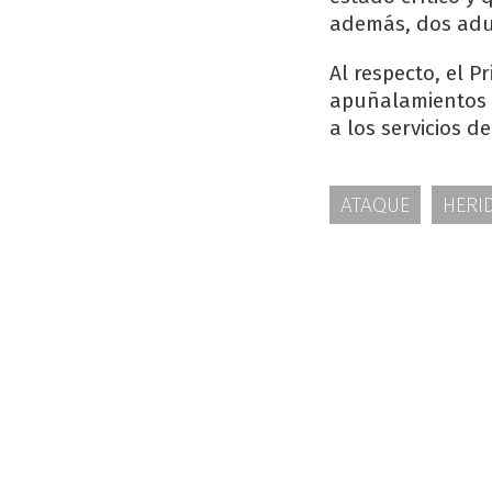
además, dos adul
Al respecto, el P
apuñalamientos 
a los servicios d
ATAQUE
HERI