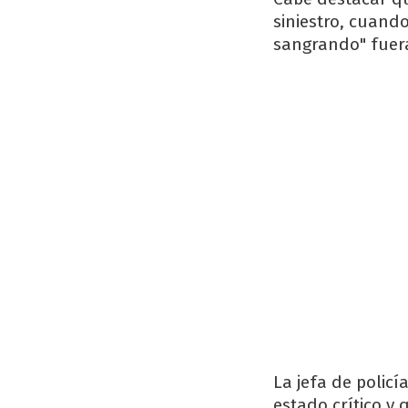
siniestro, cuando
sangrando" fuera
La jefa de polic
estado crítico y