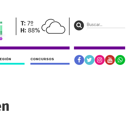
T:
7º
H:
88%
REGIÓN
CONCURSOS
en