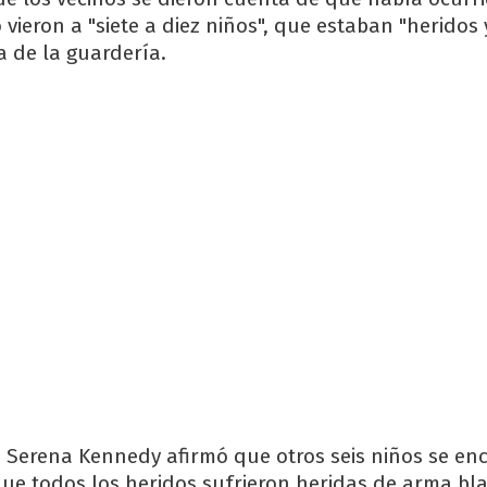
 vieron a "siete a diez niños", que estaban "heridos 
 de la guardería.
ía Serena Kennedy afirmó que otros seis niños se e
 que todos los heridos sufrieron heridas de arma bl