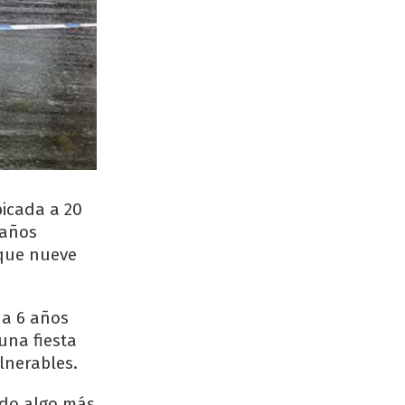
bicada a 20
 años
 que nueve
 a 6 años
una fiesta
lnerables.
ido algo más