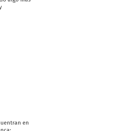
y
ncuentran en
anca;