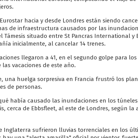
jeros.
 Eurostar hacia y desde Londres están siendo cancel
as de infraestructura causados por las inundacio
l Támesis situado entre St Pancras International y E
ñía inicialmente, al cancelar 14 trenes.
aciones llegaron a 41, en el segundo golpe para los 
 las vacaciones de este año.
e, una huelga sorpresiva en Francia frustró los plan
es de personas.
qué había causado las inundaciones en los túneles 
is, cerca de Ebbsfleet, al este de Londres, según la
Inglaterra sufrieron lluvias torrenciales en los últ
s hay una "alerta amarilla" oficial por vientos fuerte