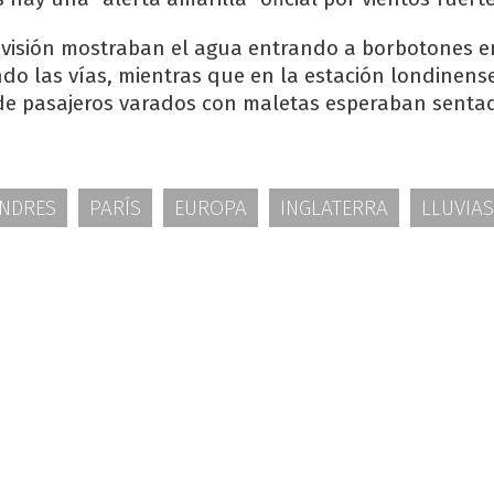
visión mostraban el agua entrando a borbotones e
ndo las vías, mientras que en la estación londinens
de pasajeros varados con maletas esperaban sentad
NDRES
PARÍS
EUROPA
INGLATERRA
LLUVIAS