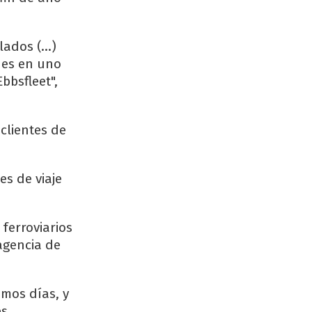
ados (...)
nes en uno
bbsfleet",
clientes de
es de viaje
ferroviarios
 agencia de
imos días, y
s.