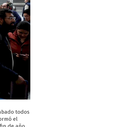
sábado todos
ormó el
 fin de año