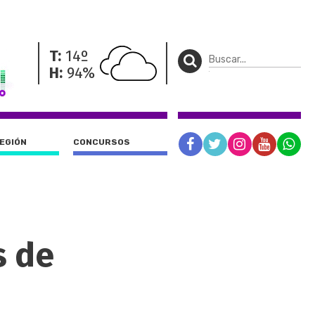
T:
14º
H:
94%
REGIÓN
CONCURSOS
s de