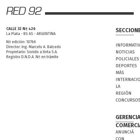
CALLE 32 Nº 426
SECCION
La Plata - BS AS - ARGENTINA
Nº edición: 10766
INFORMATI
Director: Ing. Marcelo A. Balcedo
NOTICIAS
Propietario: Sonido a tinta S.A.
Registro D.N.D.A. Nº en trámite
POLICIALES
DEPORTES
MÁS
INTERNACI
LA
REGIÓN
CONCURSO
GERENCI
COMERCI
ANUNCIÁ
CON