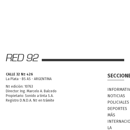
CALLE 32 Nº 426
SECCION
La Plata - BS AS - ARGENTINA
Nº edición: 10763
INFORMATI
Director: Ing. Marcelo A. Balcedo
NOTICIAS
Propietario: Sonido a tinta S.A.
Registro D.N.D.A. Nº en trámite
POLICIALES
DEPORTES
MÁS
INTERNACI
LA