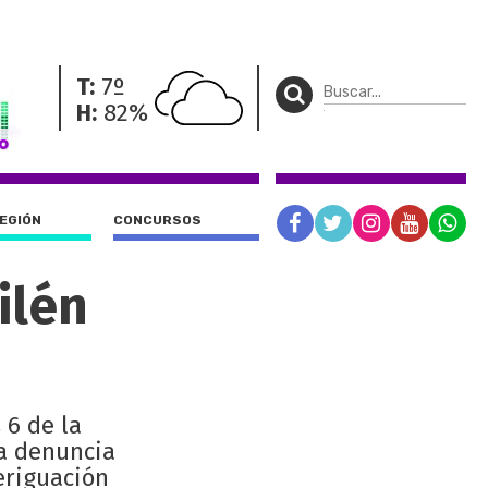
T:
7º
H:
82%
REGIÓN
CONCURSOS
ilén
 6 de la
a denuncia
veriguación