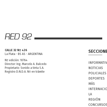
CALLE 32 Nº 426
SECCION
La Plata - BS AS - ARGENTINA
Nº edición: 10764
INFORMATI
Director: Ing. Marcelo A. Balcedo
NOTICIAS
Propietario: Sonido a tinta S.A.
Registro D.N.D.A. Nº en trámite
POLICIALES
DEPORTES
MÁS
INTERNACI
LA
REGIÓN
CONCURSO