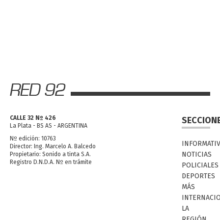
CALLE 32 Nº 426
SECCION
La Plata - BS AS - ARGENTINA
Nº edición: 10763
INFORMATI
Director: Ing. Marcelo A. Balcedo
NOTICIAS
Propietario: Sonido a tinta S.A.
Registro D.N.D.A. Nº en trámite
POLICIALES
DEPORTES
MÁS
INTERNACI
LA
REGIÓN