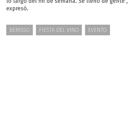
lo largo del fin de semana. Se llenó de gente”,
expresó.
BERISSO
FIESTA DEL VINO
EVENTO