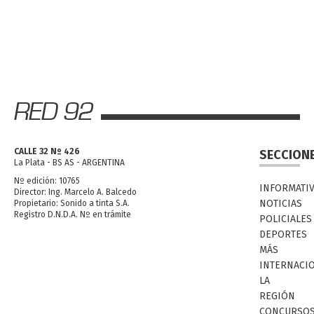
CALLE 32 Nº 426
SECCION
La Plata - BS AS - ARGENTINA
Nº edición: 10765
INFORMATI
Director: Ing. Marcelo A. Balcedo
NOTICIAS
Propietario: Sonido a tinta S.A.
Registro D.N.D.A. Nº en trámite
POLICIALES
DEPORTES
MÁS
INTERNACI
LA
REGIÓN
CONCURSO