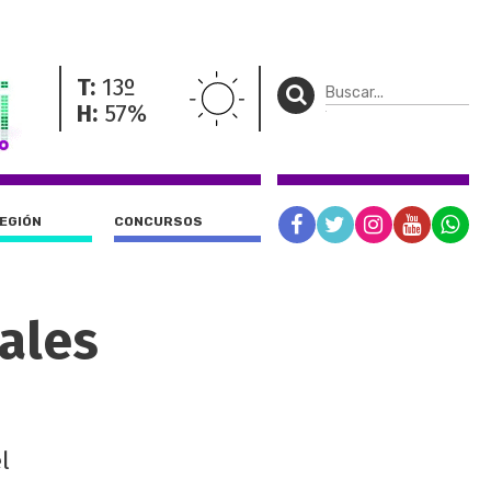
T:
13º
H:
57%
REGIÓN
CONCURSOS
ales
l