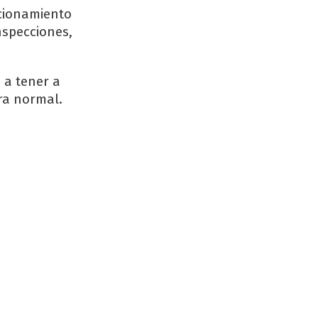
acionamiento
nspecciones,
 a tener a
ra normal.