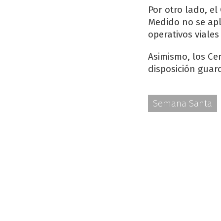
Por otro lado, e
Medido no se apl
operativos viale
Asimismo, los Ce
disposición guar
Semana Santa