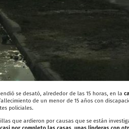
cendió se desató, alrededor de las 15 horas, en la
ca
 fallecimiento de un menor de 15 años con discapac
es policiales.
sillas que ardieron por causas que se están investi
asi por completo las casas, unas linderas con ot