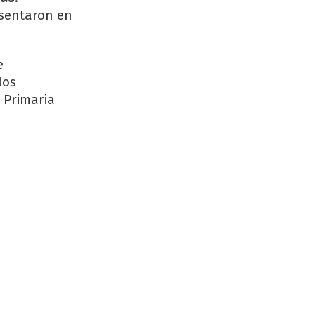
esentaron en
e
los
a Primaria