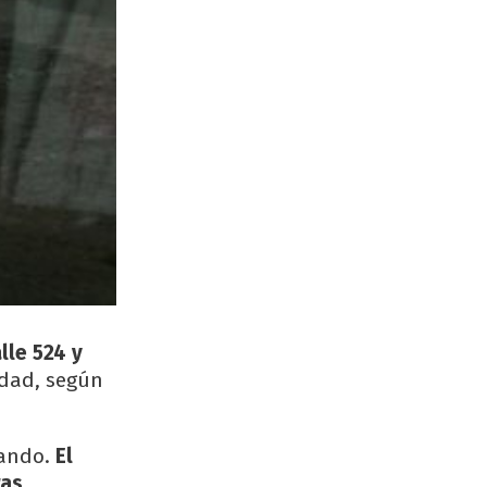
lle 524 y
idad, según
gando.
El
ras
.