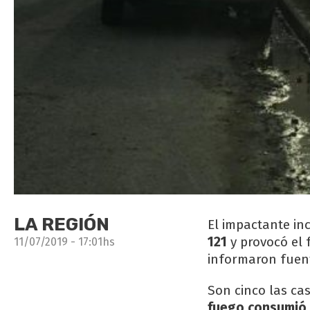
LA REGIÓN
El impactante in
121
y provocó el
11/07/2019 - 17:01hs
informaron fuent
Son cinco las ca
fuego consumió c