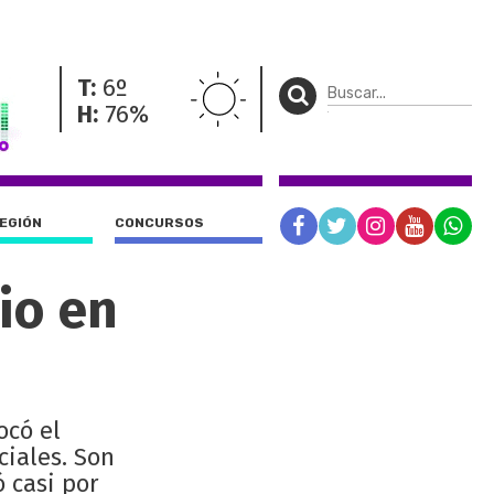
T:
6º
H:
76%
REGIÓN
CONCURSOS
io en
ocó el
ciales. Son
 casi por