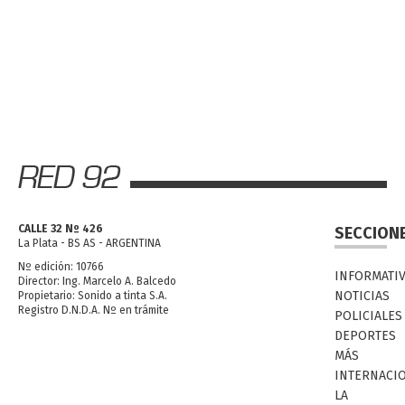
CALLE 32 Nº 426
SECCION
La Plata - BS AS - ARGENTINA
Nº edición: 10766
INFORMATI
Director: Ing. Marcelo A. Balcedo
NOTICIAS
Propietario: Sonido a tinta S.A.
Registro D.N.D.A. Nº en trámite
POLICIALES
DEPORTES
MÁS
INTERNACI
LA