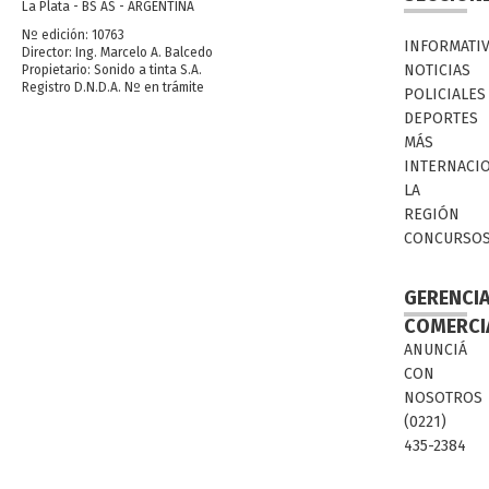
La Plata - BS AS - ARGENTINA
Nº edición: 10763
INFORMATI
Director: Ing. Marcelo A. Balcedo
NOTICIAS
Propietario: Sonido a tinta S.A.
Registro D.N.D.A. Nº en trámite
POLICIALES
DEPORTES
MÁS
INTERNACI
LA
REGIÓN
CONCURSO
GERENCI
COMERCI
ANUNCIÁ
CON
NOSOTROS
(0221)
435-2384