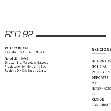
CALLE 32 Nº 426
SECCION
La Plata - BS AS - ARGENTINA
Nº edición: 10765
INFORMATI
Director: Ing. Marcelo A. Balcedo
NOTICIAS
Propietario: Sonido a tinta S.A.
Registro D.N.D.A. Nº en trámite
POLICIALES
DEPORTES
MÁS
INTERNACI
LA
REGIÓN
CONCURSO