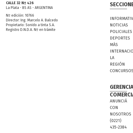
CALLE 32 Nº 426
SECCION
La Plata - BS AS - ARGENTINA
Nº edición: 10766
INFORMATI
Director: Ing. Marcelo A. Balcedo
NOTICIAS
Propietario: Sonido a tinta S.A.
Registro D.N.D.A. Nº en trámite
POLICIALES
DEPORTES
MÁS
INTERNACI
LA
REGIÓN
CONCURSO
GERENCI
COMERCI
ANUNCIÁ
CON
NOSOTROS
(0221)
435-2384