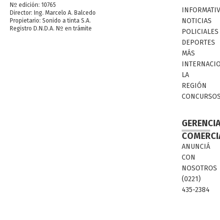
Nº edición: 10765
INFORMATI
Director: Ing. Marcelo A. Balcedo
NOTICIAS
Propietario: Sonido a tinta S.A.
Registro D.N.D.A. Nº en trámite
POLICIALES
DEPORTES
MÁS
INTERNACI
LA
REGIÓN
CONCURSO
GERENCI
COMERCI
ANUNCIÁ
CON
NOSOTROS
(0221)
435-2384