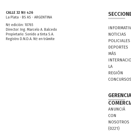
CALLE 32 Nº 426
SECCION
La Plata - BS AS - ARGENTINA
Nº edición: 10765
INFORMATI
Director: Ing. Marcelo A. Balcedo
NOTICIAS
Propietario: Sonido a tinta S.A.
Registro D.N.D.A. Nº en trámite
POLICIALES
DEPORTES
MÁS
INTERNACI
LA
REGIÓN
CONCURSO
GERENCI
COMERCI
ANUNCIÁ
CON
NOSOTROS
(0221)