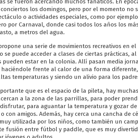
ías se fueron acercando muchos fanáticos. En époc
 conciertos los domingos, pero por el momento no s
ctáculo o actividades especiales, como por ejemplo
ero por Carnaval, donde casi todos los años los m
pasto, a metros del agua.
propone una serie de movimientos recreativos en el
 se puede acceder a clases de ciertas prácticas, a
s pueden estar en la colonia. Allí pasan media jorna
haciéndole frente al calor de una forma diferente
ltas temperaturas y siendo un alivio para los padre
mportante que es el espacio de la pileta, hay mucha
cercan a la zona de las parrillas, para poder prend
 disfrutar, para aguantar la temperatura y gozar d
a o con amigos. Además, hay cerca una cancha de c
s muy utilizada por los niños, como también un cam
te fusión entre fútbol y paddle, que es muy divert
r jóvenes o adultos.