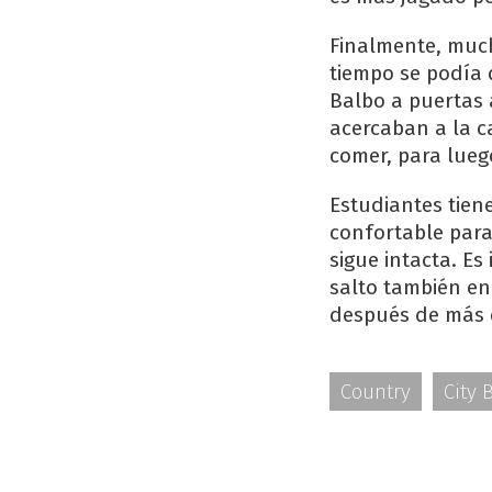
Finalmente, muc
tiempo se podía 
Balbo a puertas 
acercaban a la c
comer, para luego
Estudiantes tie
confortable para
sigue intacta. Es
salto también en
después de más d
Country
City B