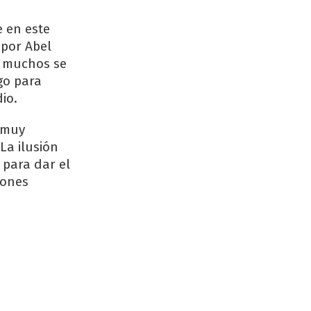
 en este
 por Abel
, muchos se
go para
io.
 muy
La ilusión
l para dar el
eones