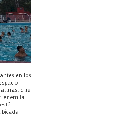
iantes en los
espacio
raturas, que
n enero la
 está
 ubicada