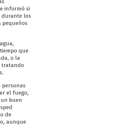
as
e informó si
 durante los
ás pequeños
 agua,
l tiempo que
da, o la
, tratando
s.
s personas
er el fuego,
e un buen
ésped
po de
ido, aunque