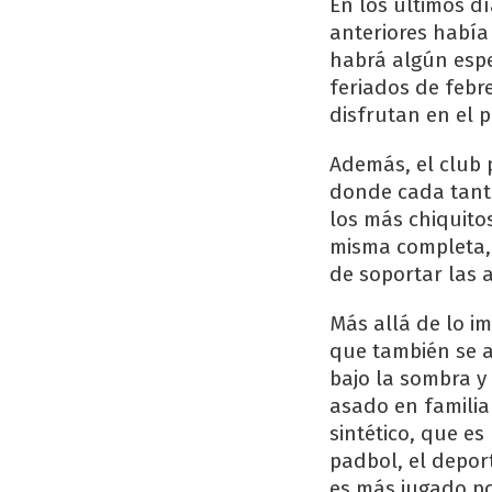
En los últimos d
anteriores había
habrá algún espe
feriados de febr
disfrutan en el 
Además, el club 
donde cada tanto
los más chiquito
misma completa, 
de soportar las a
Más allá de lo i
que también se a
bajo la sombra y
asado en famili
sintético, que e
padbol, el depor
es más jugado po