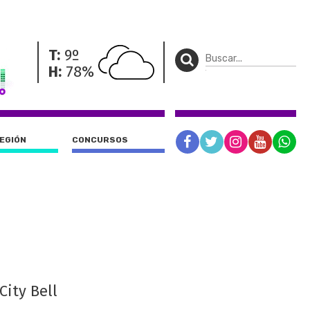
T:
9º
H:
78%
REGIÓN
CONCURSOS
City Bell