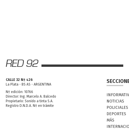
CALLE 32 Nº 426
SECCION
La Plata - BS AS - ARGENTINA
Nº edición: 10766
INFORMATI
Director: Ing. Marcelo A. Balcedo
NOTICIAS
Propietario: Sonido a tinta S.A.
Registro D.N.D.A. Nº en trámite
POLICIALES
DEPORTES
MÁS
INTERNACI