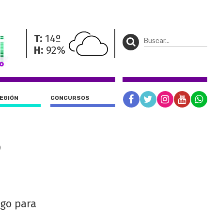
T:
14º
H:
92%
REGIÓN
CONCURSOS
P
igo para