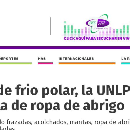
DEPORTES
MÁS
INTERNACIONALES
LA 
de frio polar, la UNL
ta de ropa de abrigo
do frazadas, acolchados, mantas, ropa de abr
dades.