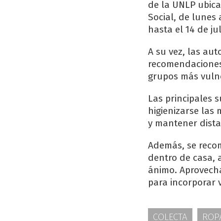
de la UNLP ubicad
Social, de lunes 
hasta el 14 de jul
A su vez, las aut
recomendaciones 
grupos más vuln
Las principales s
higienizarse las
y mantener dista
Además, se recom
dentro de casa, 
ánimo. Aprovecha
para incorporar 
COLECTA
ROP