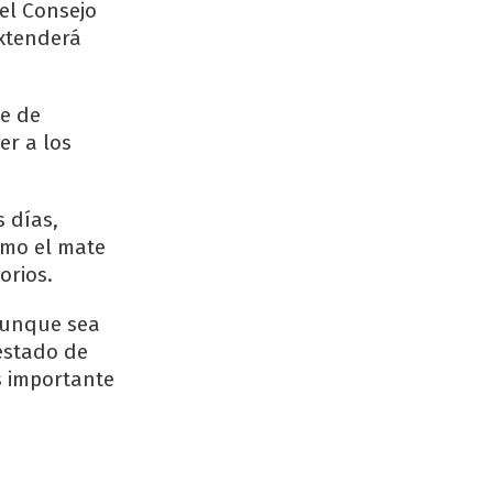
del Consejo
extenderá
ie de
er a los
s días,
omo el mate
orios.
aunque sea
estado de
s importante