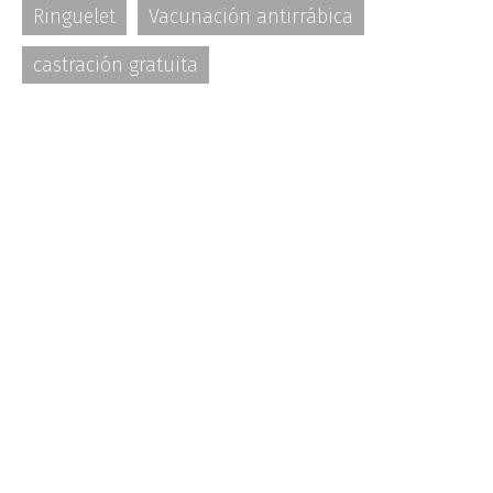
Ringuelet
Vacunación antirrábica
castración gratuita