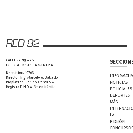
CALLE 32 Nº 426
SECCION
La Plata - BS AS - ARGENTINA
Nº edición: 10763
INFORMATI
Director: Ing. Marcelo A. Balcedo
NOTICIAS
Propietario: Sonido a tinta S.A.
Registro D.N.D.A. Nº en trámite
POLICIALES
DEPORTES
MÁS
INTERNACI
LA
REGIÓN
CONCURSO